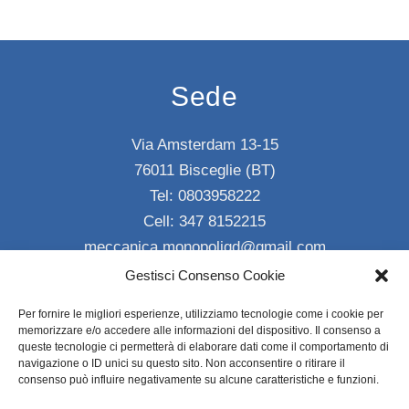
Sede
Via Amsterdam 13-15
76011 Bisceglie (BT)
Tel:
0803958222
Cell:
347 8152215
meccanica.monopoligd@gmail.com
Gestisci Consenso Cookie
Info
Per fornire le migliori esperienze, utilizziamo tecnologie come i cookie per
memorizzare e/o accedere alle informazioni del dispositivo. Il consenso a
Chi Siamo
queste tecnologie ci permetterà di elaborare dati come il comportamento di
navigazione o ID unici su questo sito. Non acconsentire o ritirare il
consenso può influire negativamente su alcune caratteristiche e funzioni.
Privacy Policy